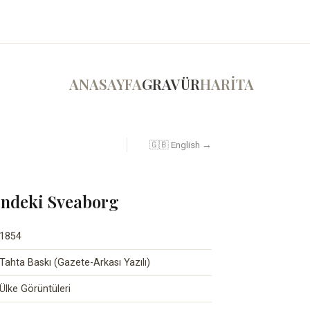
ANASAYFA
GRAVÜR
HARİTA
🇬🇧 English →
indeki Sveaborg
1854
Tahta Baskı (Gazete-Arkası Yazılı)
Ülke Görüntüleri