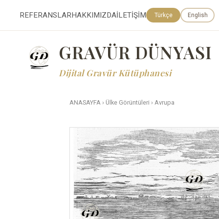
REFERANSLAR
HAKKIMIZDA
İLETİŞİM
Türkçe
English
GRAVÜR DÜNYASI
Dijital Gravür Kütüphanesi
ANASAYFA
›
Ülke Görüntüleri
›
Avrupa