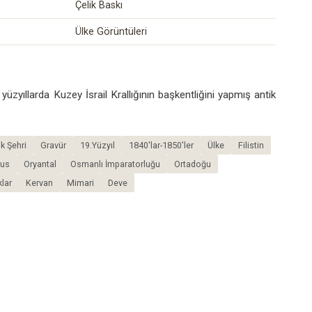
Çelik Baskı
Ülke Görüntüleri
 yüzyıllarda Kuzey İsrail Krallığının başkentliğini yapmış antik
k Şehri
Gravür
19.Yüzyıl
1840'lar-1850'ler
Ülke
Filistin
lus
Oryantal
Osmanlı İmparatorluğu
Ortadoğu
lar
Kervan
Mimari
Deve