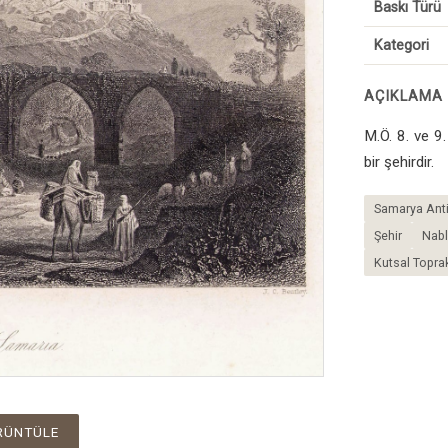
Baskı Türü
Kategori
AÇIKLAMA
M.Ö. 8. ve 9.
bir şehirdir.
Samarya Anti
Şehir
Nab
Kutsal Toprak
RÜNTÜLE