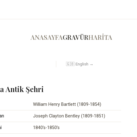
ANASAYFA
GRAVÜR
HARİTA
🇬🇧 English →
 Antik Şehri
William Henry Bartlett (1809-1854)
an
Joseph Clayton Bentley (1809-1851)
i
1840's-1850's