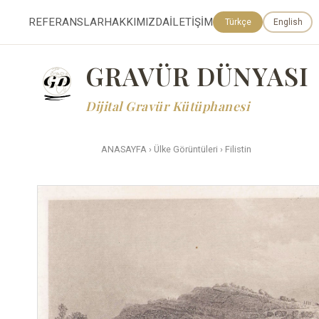
REFERANSLAR
HAKKIMIZDA
İLETİŞİM
Türkçe
English
GRAVÜR DÜNYASI
Dijital Gravür Kütüphanesi
ANASAYFA
›
Ülke Görüntüleri
›
Filistin