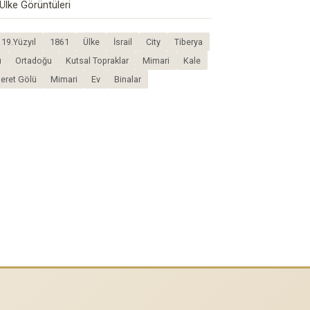
Ülke Görüntüleri
19.Yüzyıl
1861
Ülke
İsrail
City
Tiberya
u
Ortadoğu
Kutsal Topraklar
Mimari
Kale
eret Gölü
Mimari
Ev
Binalar