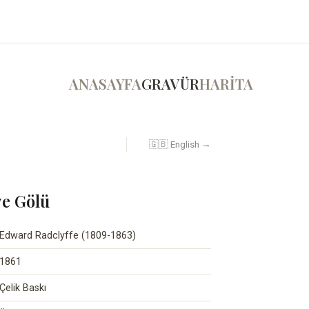
ANASAYFA
GRAVÜR
HARİTA
🇬🇧 English →
ye Gölü
Edward Radclyffe (1809-1863)
1861
Çelik Baskı