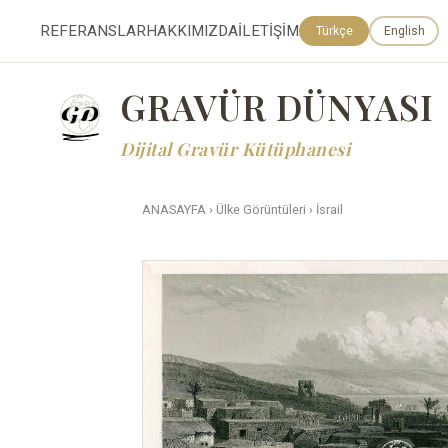
REFERANSLAR
HAKKIMIZDA
İLETİŞİM
Türkçe
English
GRAVÜR DÜNYASI
Dijital Gravür Kütüphanesi
ANASAYFA
›
Ülke Görüntüleri
›
İsrail