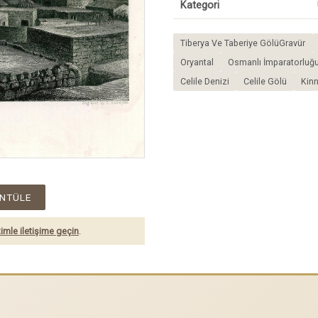
Kategori
Tiberya Ve Taberiye GölüGravür
Oryantal
Osmanlı İmparatorluğ
Celile Denizi
Celile Gölü
Kinn
NTÜLE
imle iletişime geçin
.