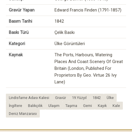
Gravür Yapan
Edward Francis Finden (1791-1857)
Basım Tarihi
1842
Baskı Türü
Çelik Baskı
Kategori
Ülke Görüntüleri
Kaynak
The Ports, Harbours, Watering
Places And Coast Scenery Of Great
Britain (London, Published For
Proprietors By Geo. Virtue 26 Ivy
Lane)
Lindisfarne Adası Kalesi
Gravür
19.Yüzyıl
1842
Ülke
İngiltere
Balıkçılık
Ulaşım
Taşıma
Gemi
Kayık
Kale
Deniz Manzarası