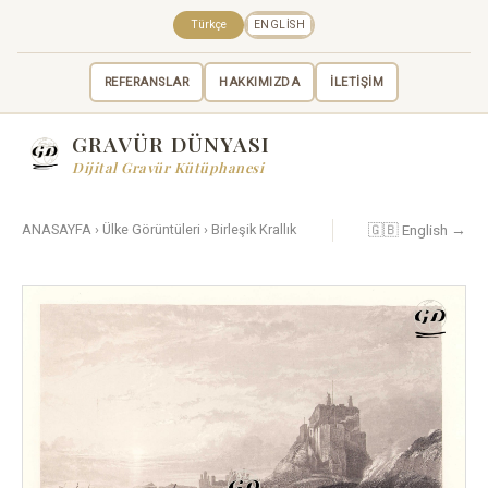
Türkçe
ENGLISH
REFERANSLAR
HAKKIMIZDA
İLETİŞİM
GRAVÜR DÜNYASI
Dijital Gravür Kütüphanesi
🇬🇧 English →
ANASAYFA
›
Ülke Görüntüleri
›
Birleşik Krallık