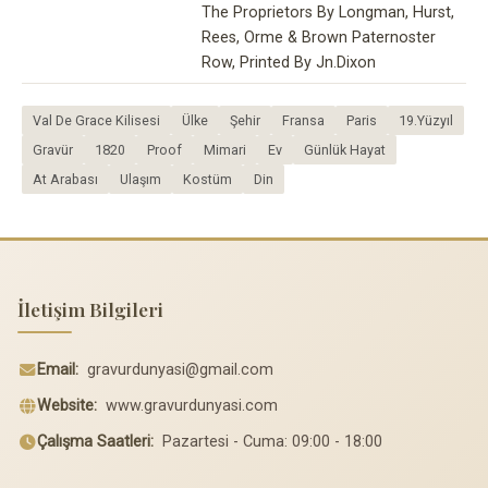
The Proprietors By Longman, Hurst,
Rees, Orme & Brown Paternoster
Row, Printed By Jn.Dixon
Val De Grace Kilisesi
Ülke
Şehir
Fransa
Paris
19.Yüzyıl
Gravür
1820
Proof
Mimari
Ev
Günlük Hayat
At Arabası
Ulaşım
Kostüm
Din
İletişim Bilgileri
Email:
gravurdunyasi@gmail.com
Website:
www.gravurdunyasi.com
Çalışma Saatleri:
Pazartesi - Cuma: 09:00 - 18:00