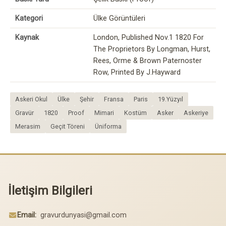
Kategori
Ülke Görüntüleri
Kaynak
London, Published Nov.1 1820 For
The Proprietors By Longman, Hurst,
Rees, Orme & Brown Paternoster
Row, Printed By J.Hayward
Askeri Okul
Ülke
Şehir
Fransa
Paris
19.Yüzyıl
Gravür
1820
Proof
Mimari
Kostüm
Asker
Askeriye
Merasim
Geçit Töreni
Üniforma
İletişim Bilgileri
Email:
gravurdunyasi@gmail.com