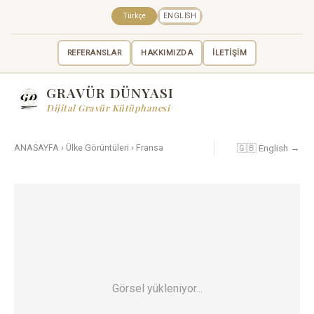
Türkçe
ENGLISH
REFERANSLAR
HAKKIMIZDA
İLETİŞİM
GRAVÜR DÜNYASI
Dijital Gravür Kütüphanesi
🇬🇧 English →
ANASAYFA
›
Ülke Görüntüleri
›
Fransa
Görsel yükleniyor...