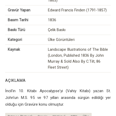
1863)
Gravür Yapan
Edward Francis Finden (1791-1857)
Basım Tarihi
1836
Baskı Türü
Çelik Baskı
Kategori
Ülke Görüntüleri
Kaynak
Landscape Illustrations of The Bible
(London, Published 1836 By John
Murray & Sold Also By C.Tilt, 86
Fleet Street)
AÇIKLAMA
İncil’in 10. Kitabı Apocalypse'yi (Vahiy Kitabı) yazan St.
John’un M.S. 95 ve 97 yılları arasında sürgün edildiği yer
olduğu için Gravüre konu olmuştur.