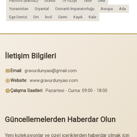
Patmos (Batnaz)
Gravür
19.Yüzyıl
1836
Ülke
Yunanistan
Oryantal
Osmanlı İmparatorluğu
Avrupa
Ada
Ege Denizi
Din
İncil
Gemi
Kayık
Kale
İletişim Bilgileri
Email:
gravurdunyasi@gmail.com
Website:
www.gravurdunyasi.com
Çalışma Saatleri:
Pazartesi - Cuma: 09:00 - 18:00
Güncellemelerden Haberdar Olun
Yeni koleksiyonlar ve özel içeriklerden haberdar olmak için