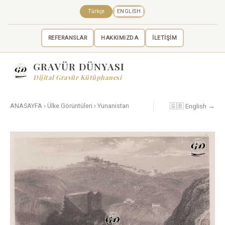
Türkçe
ENGLISH
REFERANSLAR
HAKKIMIZDA
İLETİŞİM
GRAVÜR DÜNYASI
Dijital Gravür Kütüphanesi
🇬🇧 English →
ANASAYFA
›
Ülke Görüntüleri
›
Yunanistan