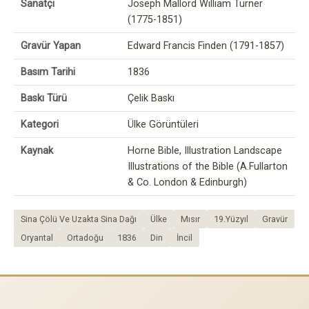
Sanatçı
Joseph Mallord William Turner
(1775-1851)
Gravür Yapan
Edward Francis Finden (1791-1857)
Basım Tarihi
1836
Baskı Türü
Çelik Baskı
Kategori
Ülke Görüntüleri
Kaynak
Horne Bible, Illustration Landscape
Illustrations of the Bible (A.Fullarton
& Co. London & Edinburgh)
Sina Çölü Ve Uzakta Sina Dağı
Ülke
Mısır
19.Yüzyıl
Gravür
Oryantal
Ortadoğu
1836
Din
İncil