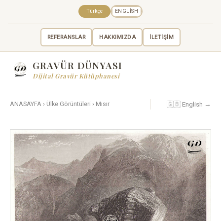
Türkçe
ENGLISH
REFERANSLAR
HAKKIMIZDA
İLETİŞİM
GRAVÜR DÜNYASI
Dijital Gravür Kütüphanesi
🇬🇧 English →
ANASAYFA
›
Ülke Görüntüleri
›
Mısır