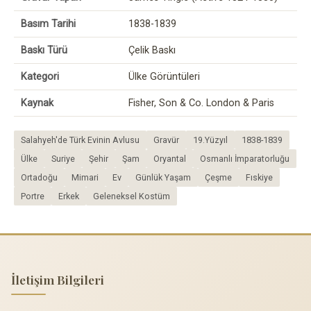
Basım Tarihi
1838-1839
Baskı Türü
Çelik Baskı
Kategori
Ülke Görüntüleri
Kaynak
Fisher, Son & Co. London & Paris
Salahyeh'de Türk Evinin Avlusu
Gravür
19.Yüzyıl
1838-1839
Ülke
Suriye
Şehir
Şam
Oryantal
Osmanlı İmparatorluğu
Ortadoğu
Mimari
Ev
Günlük Yaşam
Çeşme
Fıskiye
Portre
Erkek
Geleneksel Kostüm
İletişim Bilgileri