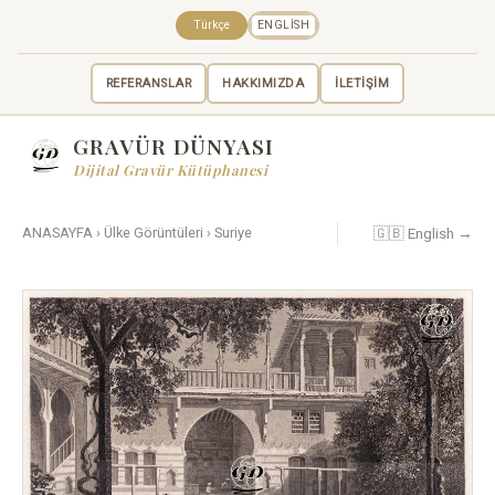
Türkçe
ENGLISH
REFERANSLAR
HAKKIMIZDA
İLETİŞİM
GRAVÜR DÜNYASI
Dijital Gravür Kütüphanesi
🇬🇧 English →
ANASAYFA
›
Ülke Görüntüleri
›
Suriye