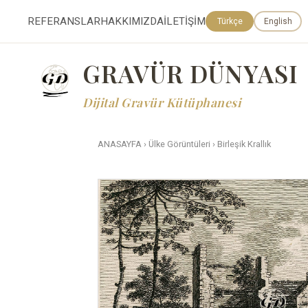
REFERANSLAR
HAKKIMIZDA
İLETİŞİM
Türkçe
English
GRAVÜR DÜNYASI
Dijital Gravür Kütüphanesi
ANASAYFA
›
Ülke Görüntüleri
›
Birleşik Krallık