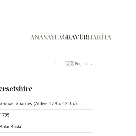
ANASAYFA
GRAVÜR
HARİTA
🇬🇧 English →
ersetshire
Samuel Sparrow (Active 1770's-1810's)
1785
Bakır Baskı