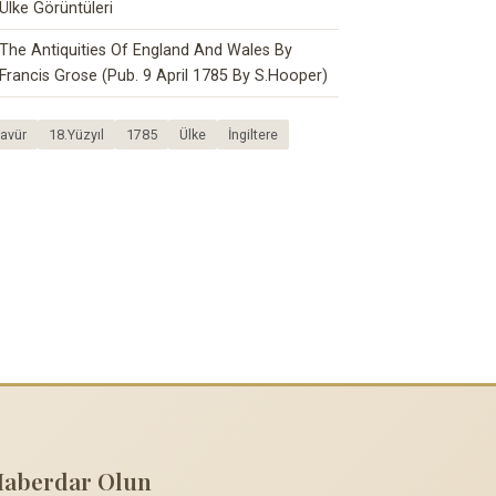
Ülke Görüntüleri
The Antiquities Of England And Wales By
Francis Grose (Pub. 9 April 1785 By S.Hooper)
avür
18.Yüzyıl
1785
Ülke
İngiltere
Haberdar Olun