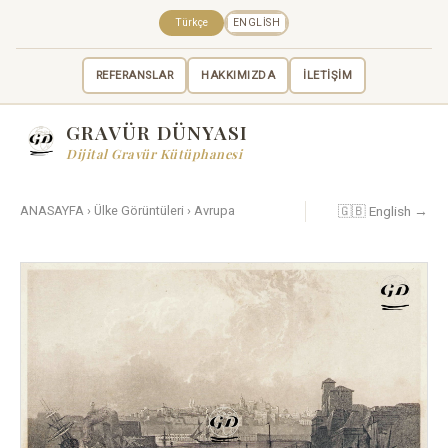
Türkçe
ENGLISH
REFERANSLAR
HAKKIMIZDA
İLETİŞİM
GRAVÜR DÜNYASI
Dijital Gravür Kütüphanesi
🇬🇧 English →
ANASAYFA
›
Ülke Görüntüleri
›
Avrupa