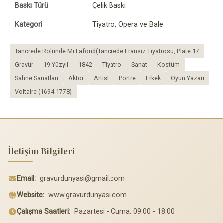
Baskı Türü
Çelik Baskı
Kategori
Tiyatro, Opera ve Bale
Tancrede Rolünde Mr.Lafond(Tancrede Fransız Tiyatrosu, Plate 17
Gravür
19.Yüzyıl
1842
Tiyatro
Sanat
Kostüm
Sahne Sanatları
Aktör
Artist
Portre
Erkek
Oyun Yazarı
Voltaire (1694-1778)
İletişim Bilgileri
Email:
gravurdunyasi@gmail.com
Website:
www.gravurdunyasi.com
Çalışma Saatleri:
Pazartesi - Cuma: 09:00 - 18:00