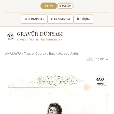
Türkçe
ENGLISH
REFERANSLAR
HAKKIMIZDA
İLETİŞİM
GRAVÜR DÜNYASI
Dijital Gravür Kütüphanesi
ANASAYFA
›
Tiyatro, Opera ve Bale
›
Aktress-Aktör
🇬🇧 English →