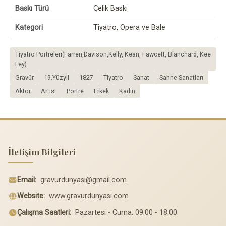
Baskı Türü
Çelik Baskı
Kategori
Tiyatro, Opera ve Bale
Tiyatro Portreleri(Farren,Davison,Kelly, Kean, Fawcett, Blanchard, Kee
Ley)
Gravür
19.Yüzyıl
1827
Tiyatro
Sanat
Sahne Sanatları
Aktör
Artist
Portre
Erkek
Kadın
İletişim Bilgileri
Email:
gravurdunyasi@gmail.com
Website:
www.gravurdunyasi.com
Çalışma Saatleri:
Pazartesi - Cuma: 09:00 - 18:00