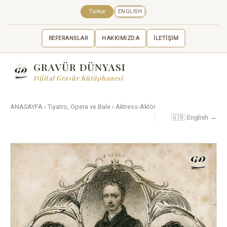
Türkçe
ENGLISH
REFERANSLAR
HAKKIMIZDA
İLETİŞİM
GRAVÜR DÜNYASI
Dijital Gravür Kütüphanesi
ANASAYFA
›
Tiyatro, Opera ve Bale
›
Aktress-Aktör
🇬🇧 English →