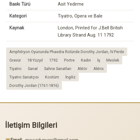
Baskı Türü
Asit Yedirme
Kategori
Tiyatro, Opera ve Bale
Kaynak
London, Printed for J.Bell British
Library Strand Aug. 11 1792
Amphitryon Oyununda Phaedra Rolünde Dorothy Jordan, IV.Perde
Gravür
18.Yüzyıl
1792
Portre
Kadın
İş
Meslek
Tiyatro
Sanat
Sahne Sanatları
Aktör
Aktris
Tiyatro Sanatçısı
Kostüm
İngiliz
Dorothy Jordan (1761-1816)
İletişim Bilgileri