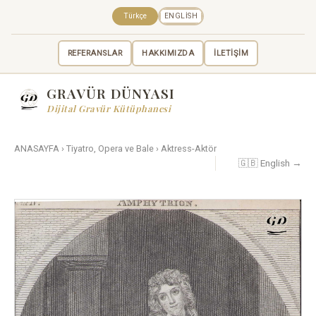
Türkçe
ENGLISH
REFERANSLAR
HAKKIMIZDA
İLETİŞİM
GRAVÜR DÜNYASI
Dijital Gravür Kütüphanesi
ANASAYFA
›
Tiyatro, Opera ve Bale
›
Aktress-Aktör
🇬🇧 English →