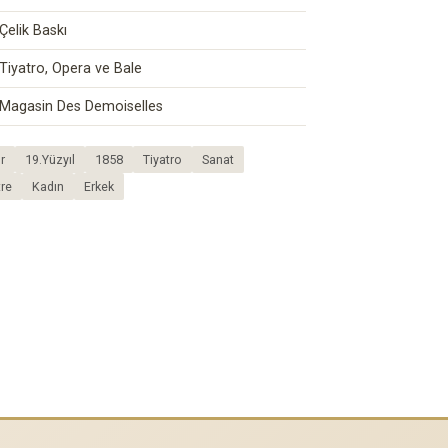
Çelik Baskı
Tiyatro, Opera ve Bale
Magasin Des Demoiselles
r
19.Yüzyıl
1858
Tiyatro
Sanat
tre
Kadın
Erkek