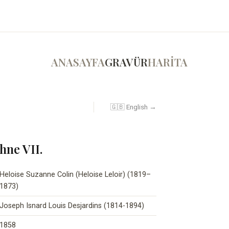
ANASAYFA
GRAVÜR
HARİTA
🇬🇧 English →
hne VII.
Heloise Suzanne Colin (Heloise Leloir) (1819–
1873)
Joseph Isnard Louis Desjardins (1814-1894)
1858