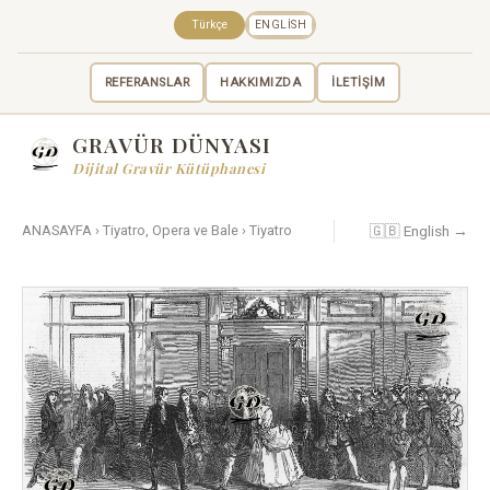
Türkçe
ENGLISH
REFERANSLAR
HAKKIMIZDA
İLETİŞİM
GRAVÜR DÜNYASI
Dijital Gravür Kütüphanesi
🇬🇧 English →
ANASAYFA
›
Tiyatro, Opera ve Bale
›
Tiyatro