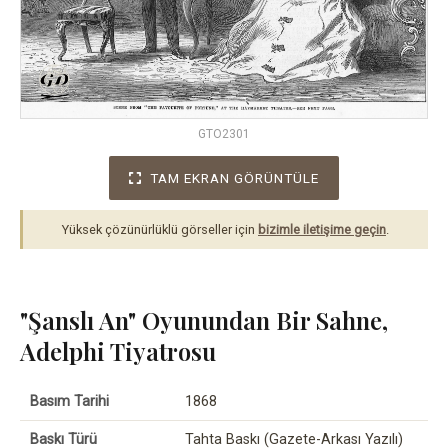
GTO2301
TAM EKRAN GÖRÜNTÜLE
Yüksek çözünürlüklü görseller için
bizimle iletişime geçin
.
"Şanslı An" Oyunundan Bir Sahne,
Adelphi Tiyatrosu
Basım Tarihi
1868
Baskı Türü
Tahta Baskı (Gazete-Arkası Yazılı)