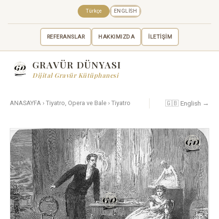
Türkçe
ENGLISH
REFERANSLAR
HAKKIMIZDA
İLETİŞİM
GRAVÜR DÜNYASI
Dijital Gravür Kütüphanesi
🇬🇧 English →
ANASAYFA
›
Tiyatro, Opera ve Bale
›
Tiyatro