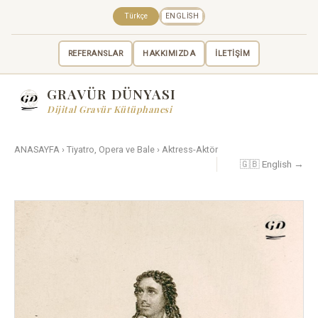
Türkçe
ENGLISH
REFERANSLAR
HAKKIMIZDA
İLETİŞİM
GRAVÜR DÜNYASI
Dijital Gravür Kütüphanesi
ANASAYFA
›
Tiyatro, Opera ve Bale
›
Aktress-Aktör
🇬🇧 English →