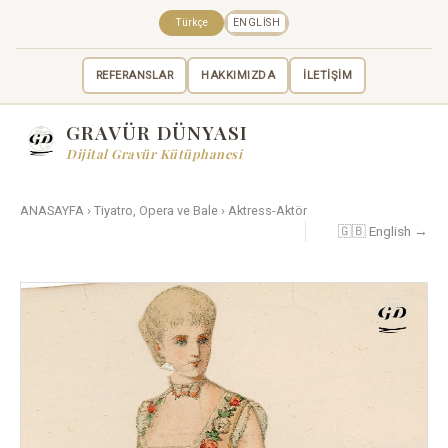
Türkçe
ENGLISH
REFERANSLAR
HAKKIMIZDA
İLETİŞİM
GRAVÜR DÜNYASI
Dijital Gravür Kütüphanesi
ANASAYFA
›
Tiyatro, Opera ve Bale
›
Aktress-Aktör
🇬🇧 English →