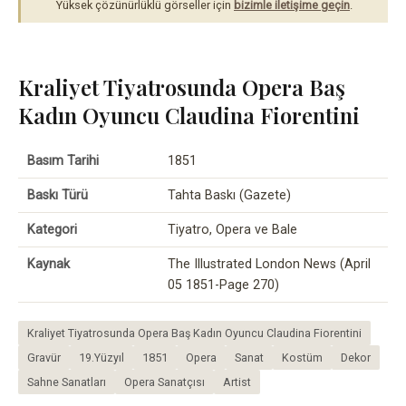
Yüksek çözünürlüklü görseller için
bizimle iletişime geçin
.
Kraliyet Tiyatrosunda Opera Baş
Kadın Oyuncu Claudina Fiorentini
Basım Tarihi
1851
Baskı Türü
Tahta Baskı (Gazete)
Kategori
Tiyatro, Opera ve Bale
Kaynak
The Illustrated London News (April
05 1851-Page 270)
Kraliyet Tiyatrosunda Opera Baş Kadın Oyuncu Claudina Fiorentini
Gravür
19.Yüzyıl
1851
Opera
Sanat
Kostüm
Dekor
Sahne Sanatları
Opera Sanatçısı
Artist