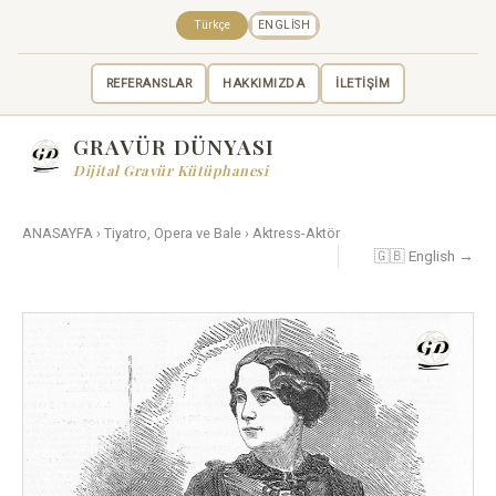
Türkçe
ENGLISH
REFERANSLAR
HAKKIMIZDA
İLETİŞİM
GRAVÜR DÜNYASI
Dijital Gravür Kütüphanesi
ANASAYFA
›
Tiyatro, Opera ve Bale
›
Aktress-Aktör
🇬🇧 English →