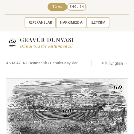
Türkçe
ENGLISH
REFERANSLAR
HAKKIMIZDA
İLETİŞİM
GRAVÜR DÜNYASI
Dijital Gravür Kütüphanesi
🇬🇧 English →
ANASAYFA
›
Taşımacılık
›
Gemiler-Kayıklar