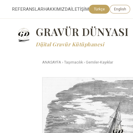
REFERANSLAR
HAKKIMIZDA
İLETİŞİM
Türkçe
English
GRAVÜR DÜNYASI
Dijital Gravür Kütüphanesi
ANASAYFA
›
Taşımacılık
›
Gemiler-Kayıklar