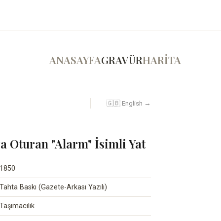
ANASAYFA
GRAVÜR
HARİTA
🇬🇧 English →
a Oturan "Alarm" İsimli Yat
1850
Tahta Baskı (Gazete-Arkası Yazılı)
Taşımacılık