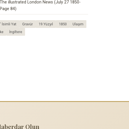
The illustrated London News (July 27 1850-
Page 84)
İsimli Yat
Gravür
19.Yüzyıl
1850
Ulaşım
ke
İngiltere
Haberdar Olun