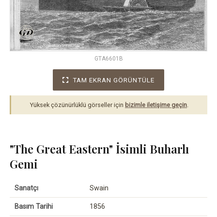
GTA6601B
TAM EKRAN GÖRÜNTÜLE
Yüksek çözünürlüklü görseller için
bizimle iletişime geçin
.
"The Great Eastern" İsimli Buharlı
Gemi
Sanatçı
Swain
Basım Tarihi
1856