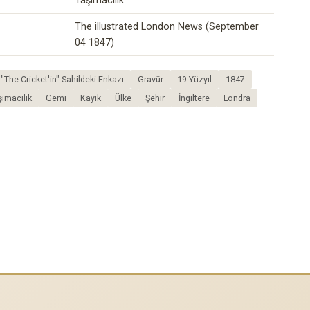
Taşımacılık
The illustrated London News (September
04 1847)
"The Cricket'in" Sahildeki Enkazı
Gravür
19.Yüzyıl
1847
şımacılık
Gemi
Kayık
Ülke
Şehir
İngiltere
Londra