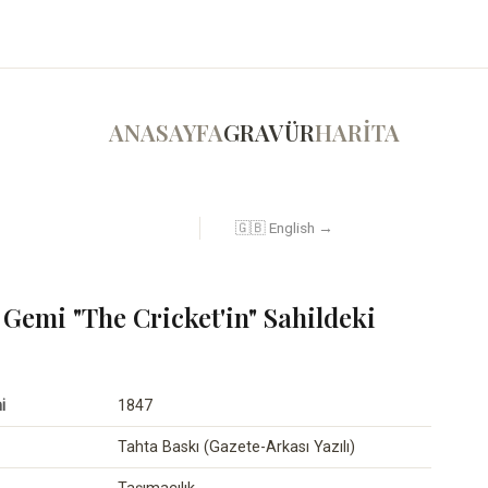
ANASAYFA
GRAVÜR
HARİTA
🇬🇧 English →
 Gemi "The Cricket'in" Sahildeki
i
1847
Tahta Baskı (Gazete-Arkası Yazılı)