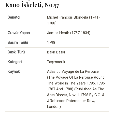
Kano İskeleti, No.57
Sanatçı
Michel Francois Blondela (1741-
1788)
Gravür Yapan
James Heath (1757-1834)
Basım Tarihi
1798
Baskı Türü
Bakır Baskı
Kategori
Taşımacılık
Kaynak
Atlas du Voyage de La Perouse
(The Voyage Of La Perouse Round
The World in The Years 1785, 1786,
1787 And 1788) (Published As The
Acts Directs, Nov. 1 1798 By G.G. &
J.Robinson Paternoster Row,
London)