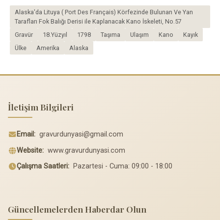
Alaska'da Lituya ( Port Des Français) Körfezinde Bulunan Ve Yan
Tarafları Fok Balığı Derisi ile Kaplanacak Kano İskeleti, No.57
Gravür
18.Yüzyıl
1798
Taşıma
Ulaşım
Kano
Kayık
Ülke
Amerika
Alaska
İletişim Bilgileri
Email:
gravurdunyasi@gmail.com
Website:
www.gravurdunyasi.com
Çalışma Saatleri:
Pazartesi - Cuma: 09:00 - 18:00
Güncellemelerden Haberdar Olun