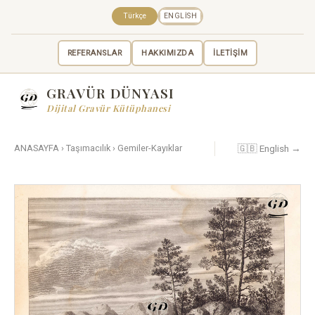
Türkçe
ENGLISH
REFERANSLAR
HAKKIMIZDA
İLETİŞİM
GRAVÜR DÜNYASI
Dijital Gravür Kütüphanesi
🇬🇧 English →
ANASAYFA
›
Taşımacılık
›
Gemiler-Kayıklar