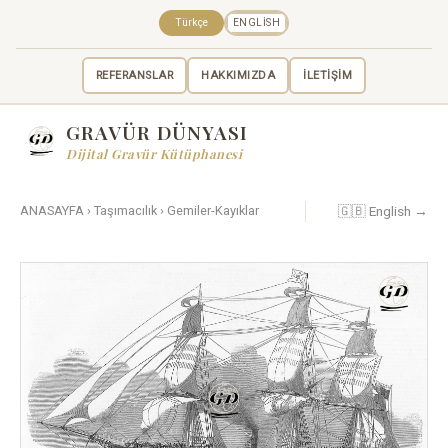
Türkçe
ENGLISH
REFERANSLAR
HAKKIMIZDA
İLETİŞİM
GRAVÜR DÜNYASI
Dijital Gravür Kütüphanesi
🇬🇧 English →
ANASAYFA
›
Taşımacılık
›
Gemiler-Kayıklar