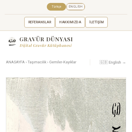
Türkçe
ENGLISH
REFERANSLAR
HAKKIMIZDA
İLETİŞİM
GRAVÜR DÜNYASI
Dijital Gravür Kütüphanesi
🇬🇧 English →
ANASAYFA
›
Taşımacılık
›
Gemiler-Kayıklar