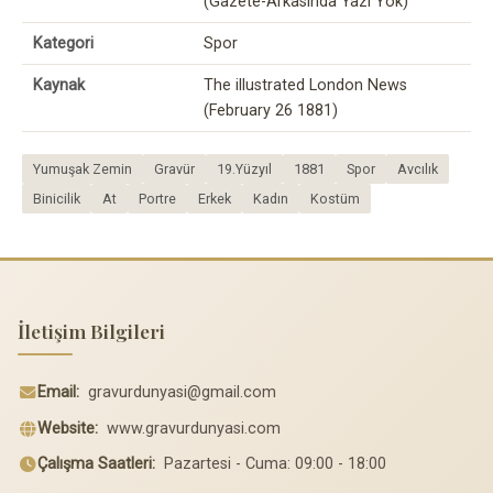
(Gazete-Arkasında Yazı Yok)
Kategori
Spor
Kaynak
The illustrated London News
(February 26 1881)
Yumuşak Zemin
Gravür
19.Yüzyıl
1881
Spor
Avcılık
Binicilik
At
Portre
Erkek
Kadın
Kostüm
İletişim Bilgileri
Email:
gravurdunyasi@gmail.com
Website:
www.gravurdunyasi.com
Çalışma Saatleri:
Pazartesi - Cuma: 09:00 - 18:00