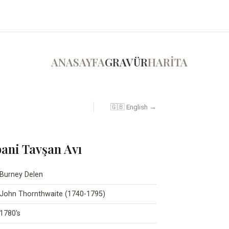
ANASAYFA
GRAVÜR
HARİTA
🇬🇧 English →
bani Tavşan Avı
Burney Delen
John Thornthwaite (1740-1795)
1780's