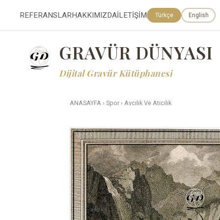
REFERANSLAR
HAKKIMIZDA
İLETİŞİM
Türkçe
English
GRAVÜR DÜNYASI
Dijital Gravür Kütüphanesi
ANASAYFA
›
Spor
›
Avcılık Ve Atıcılık