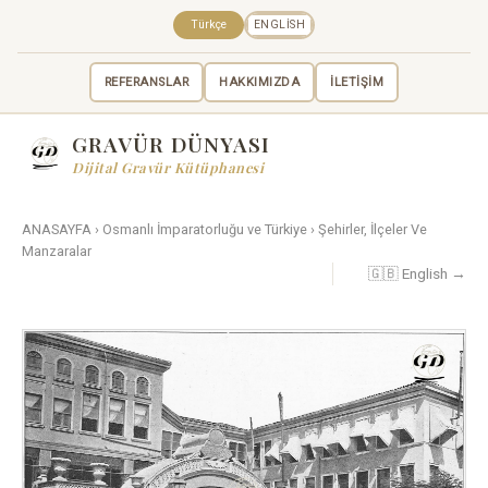
Türkçe
ENGLISH
REFERANSLAR
HAKKIMIZDA
İLETİŞİM
GRAVÜR DÜNYASI
Dijital Gravür Kütüphanesi
ANASAYFA
›
Osmanlı İmparatorluğu ve Türkiye
›
Şehirler, İlçeler Ve
Manzaralar
🇬🇧 English →