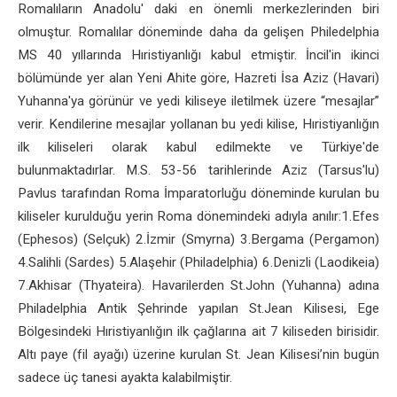
Romalıların Anadolu' daki en önemli merkezlerinden biri
olmuştur. Romalılar döneminde daha da gelişen Philedelphia
MS 40 yıllarında Hıristiyanlığı kabul etmiştir. İncil'in ikinci
bölümünde yer alan Yeni Ahite göre, Hazreti İsa Aziz (Havari)
Yuhanna'ya görünür ve yedi kiliseye iletilmek üzere “mesajlar”
verir. Kendilerine mesajlar yollanan bu yedi kilise, Hıristiyanlığın
ilk kiliseleri olarak kabul edilmekte ve Türkiye'de
bulunmaktadırlar. M.S. 53-56 tarihlerinde Aziz (Tarsus'lu)
Pavlus tarafından Roma İmparatorluğu döneminde kurulan bu
kiliseler kurulduğu yerin Roma dönemindeki adıyla anılır:1.Efes
(Ephesos) (Selçuk) 2.İzmir (Smyrna) 3.Bergama (Pergamon)
4.Salihli (Sardes) 5.Alaşehir (Philadelphia) 6.Denizli (Laodikeia)
7.Akhisar (Thyateira). Havarilerden St.John (Yuhanna) adına
Philadelphia Antik Şehrinde yapılan St.Jean Kilisesi, Ege
Bölgesindeki Hıristiyanlığın ilk çağlarına ait 7 kiliseden birisidir.
Altı paye (fil ayağı) üzerine kurulan St. Jean Kilisesi’nin bugün
sadece üç tanesi ayakta kalabilmiştir.