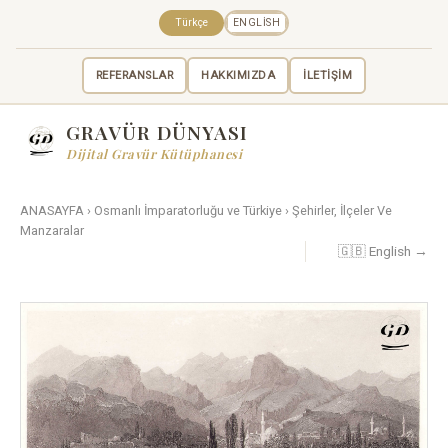
Türkçe
ENGLISH
REFERANSLAR
HAKKIMIZDA
İLETİŞİM
GRAVÜR DÜNYASI
Dijital Gravür Kütüphanesi
ANASAYFA
›
Osmanlı İmparatorluğu ve Türkiye
›
Şehirler, İlçeler Ve
Manzaralar
🇬🇧 English →