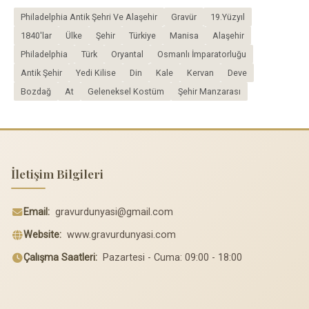
Philadelphia Antik Şehri Ve Alaşehir
Gravür
19.Yüzyıl
1840'lar
Ülke
Şehir
Türkiye
Manisa
Alaşehir
Philadelphia
Türk
Oryantal
Osmanlı İmparatorluğu
Antik Şehir
Yedi Kilise
Din
Kale
Kervan
Deve
Bozdağ
At
Geleneksel Kostüm
Şehir Manzarası
İletişim Bilgileri
Email:
gravurdunyasi@gmail.com
Website:
www.gravurdunyasi.com
Çalışma Saatleri:
Pazartesi - Cuma: 09:00 - 18:00