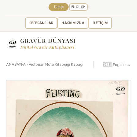
Türkçe
ENGLISH
REFERANSLAR
HAKKIMIZDA
İLETİŞİM
GRAVÜR DÜNYASI
Dijital Gravür Kütüphanesi
🇬🇧 English →
ANASAYFA
›
Victorian Nota Kitapçığı Kapağı