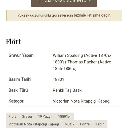
TAM EKRAN GÖRÜNTÜLE
Yüksek çözünürlüklü görseller için
bizimle iletişime geçin
.
Flört
Gravür Yapan
William Spalding (Active 1870's-
1880's)-Thomas Packer (Active
1855-1880's)
Basım Tarihi
1880's
Baskı Türü
Renkli Taş Baskı
Kategori
Victorian Nota Kitapçığı Kapağı
Flört
Gravür
19 Yüzyıl
1880'ler
Victorian Nota Kitapçığı Kapağı
Müzik
Portre
Kadın