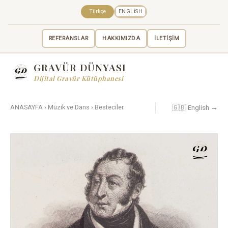
Türkçe
ENGLISH
REFERANSLAR
HAKKIMIZDA
İLETİŞİM
GRAVÜR DÜNYASI
Dijital Gravür Kütüphanesi
🇬🇧 English →
ANASAYFA
›
Müzik ve Dans
›
Besteciler