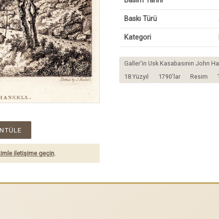
Basım Tarihi
Baskı Türü
Kategori
Galler'in Usk Kasabasının John Ha
18.Yüzyıl
1790'lar
Resim
NTÜLE
imle iletişime geçin
.