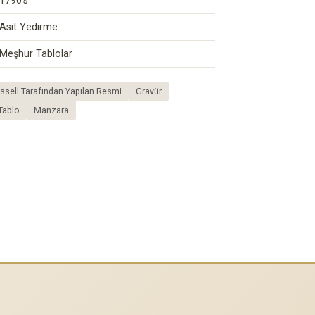
1790's
Asit Yedirme
Meşhur Tablolar
ssell Tarafından Yapılan Resmi
Gravür
Tablo
Manzara