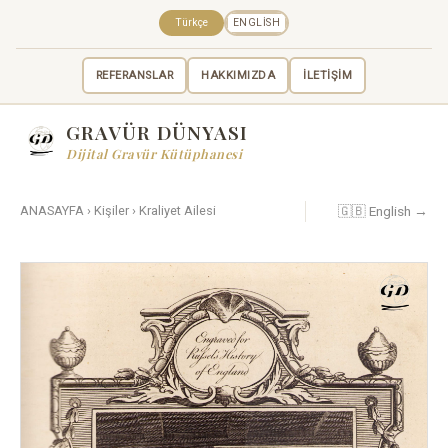
Türkçe
ENGLISH
REFERANSLAR
HAKKIMIZDA
İLETİŞİM
GRAVÜR DÜNYASI
Dijital Gravür Kütüphanesi
🇬🇧 English →
ANASAYFA
›
Kişiler
›
Kraliyet Ailesi