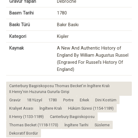
Gravür Yapan
Debroche
Basım Tarihi
1780
Baskı Türü
Bakır Baskı
Kategori
Kişiler
Kaynak
A New And Authentic History of
England By William Augustus Russel
(Engraved For Russel's History Of
England)
Canterbury Başpiskoposu Thomas Becket'ın İngiltere Kralı
II.Henry'nin Huzuruna Gururla Girişi
Gravür
18.Yüzyıl
1780
Portre
Erkek
Dini Kostüm
Kraliyet Asası
İngiltere Kralı
Hüküm Süresi (1154-1189)
II.Henry (1133-1189)
Canterbury Başpiskoposu
Thomas Becket (1118-1170)
İngiltere Tarihi
Süsleme
Dekoratif Bordür