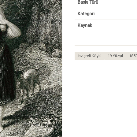
Baskı Türü
Kategori
Kaynak
İsviçreli Köylü
19.Yüzyıl
1850