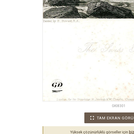
GKI8301
TAM EKRAN GÖRÜ
Yüksek çözünürlüklü görseller için
biz