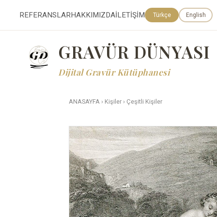
REFERANSLAR
HAKKIMIZDA
İLETİŞİM
Türkçe
English
GRAVÜR DÜNYASI
Dijital Gravür Kütüphanesi
ANASAYFA
›
Kişiler
›
Çeşitli Kişiler