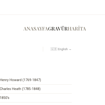
ANASAYFA
GRAVÜR
HARİTA
🇬🇧 English →
Henry Howard (1769-1847)
Charles Heath (1785-1848)
1850's