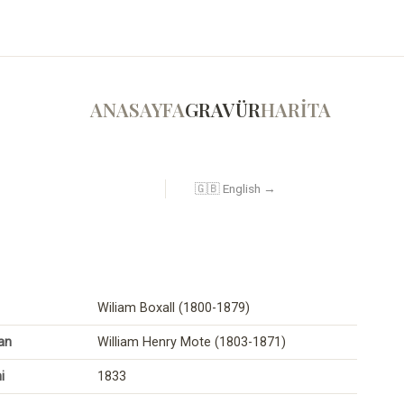
ANASAYFA
GRAVÜR
HARİTA
🇬🇧 English →
Wiliam Boxall (1800-1879)
an
William Henry Mote (1803-1871)
i
1833