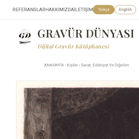
REFERANSLAR
HAKKIMIZDA
İLETİŞİM
Türkçe
English
GRAVÜR DÜNYASI
Dijital Gravür Kütüphanesi
ANASAYFA
›
Kişiler
›
Sanat, Edebiyat Ve Diğerleri