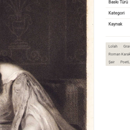
Baskı Türü
Kategori
Kaynak
Lolah
Gra
Roman Karakt
Şair
PoetL