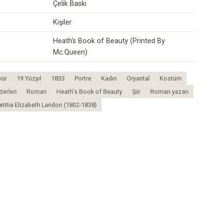
Çelik Baskı
Kişiler
Heath's Book of Beauty (Printed By
Mc.Queen)
vür
19.Yüzyıl
1833
Portre
Kadın
Oryantal
Kostüm
erleri
Roman
Heath's Book of Beauty
Şiir
Roman yazarı
etitia Elizabeth Landon (1802-1838)