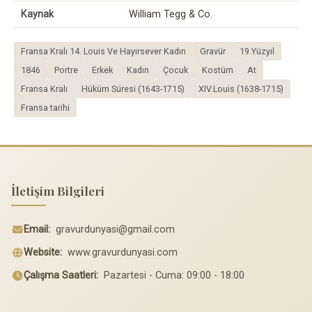
Kaynak
William Tegg & Co.
Fransa Kralı 14. Louis Ve Hayırsever Kadın
Gravür
19.Yüzyıl
1846
Portre
Erkek
Kadın
Çocuk
Kostüm
At
Fransa Kralı
Hüküm Süresi (1643-1715)
XIV.Louis (1638-1715)
Fransa tarihi
İletişim Bilgileri
Email:
gravurdunyasi@gmail.com
Website:
www.gravurdunyasi.com
Çalışma Saatleri:
Pazartesi - Cuma: 09:00 - 18:00