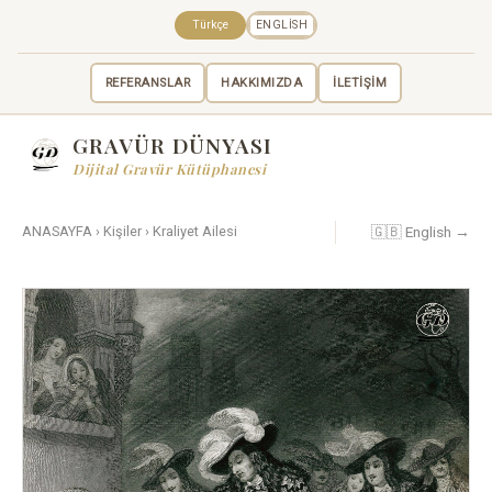
Türkçe
ENGLISH
REFERANSLAR
HAKKIMIZDA
İLETİŞİM
GRAVÜR DÜNYASI
Dijital Gravür Kütüphanesi
🇬🇧 English →
ANASAYFA
›
Kişiler
›
Kraliyet Ailesi