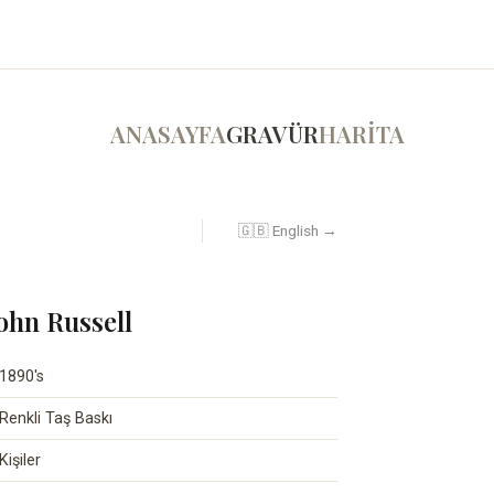
ANASAYFA
GRAVÜR
HARİTA
🇬🇧 English →
John Russell
1890's
Renkli Taş Baskı
Kişiler