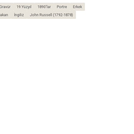
Gravür
19.Yüzyıl
1890'lar
Portre
Erkek
akan
İngiliz
John Russell (1792-1878)