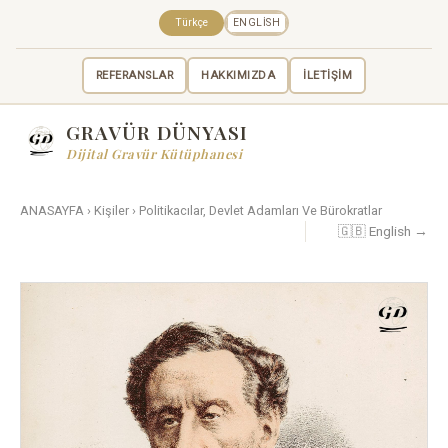
Türkçe
ENGLISH
REFERANSLAR
HAKKIMIZDA
İLETİŞİM
GRAVÜR DÜNYASI
Dijital Gravür Kütüphanesi
ANASAYFA
›
Kişiler
›
Politikacılar, Devlet Adamları Ve Bürokratlar
🇬🇧 English →