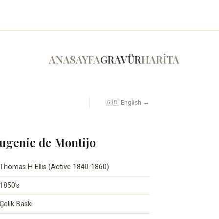
ANASAYFA
GRAVÜR
HARİTA
🇬🇧 English →
Eugenie de Montijo
Thomas H Ellis (Active 1840-1860)
1850's
Çelik Baskı