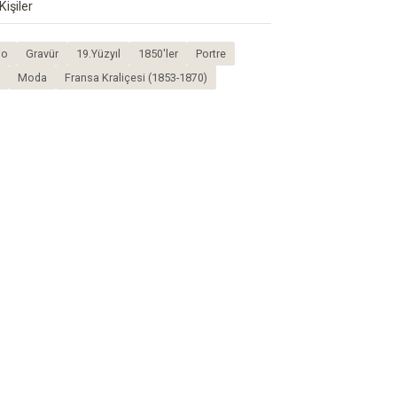
Kişiler
jo
Gravür
19.Yüzyıl
1850'ler
Portre
Moda
Fransa Kraliçesi (1853-1870)