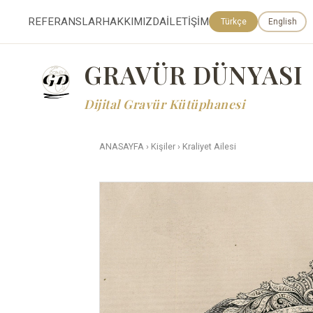
REFERANSLAR
HAKKIMIZDA
İLETİŞİM
Türkçe
English
GRAVÜR DÜNYASI
Dijital Gravür Kütüphanesi
ANASAYFA
›
Kişiler
›
Kraliyet Ailesi