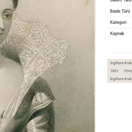
Basım Tarih
Baskı Türü
Kategori
Kaynak
İngiltere Kra
1851
Port
İngiltere Kra