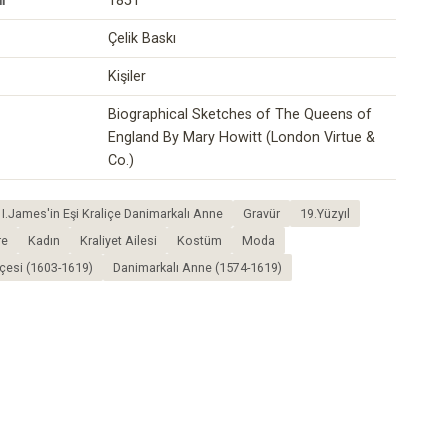
i
1851
Çelik Baskı
Kişiler
Biographical Sketches of The Queens of
England By Mary Howitt (London Virtue &
Co.)
lı I.James'in Eşi Kraliçe Danimarkalı Anne
Gravür
19.Yüzyıl
re
Kadın
Kraliyet Ailesi
Kostüm
Moda
liçesi (1603-1619)
Danimarkalı Anne (1574-1619)