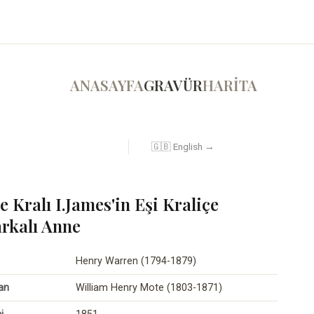
ANASAYFA
GRAVÜR
HARİTA
🇬🇧 English →
e Kralı I.James'in Eşi Kraliçe
rkalı Anne
Henry Warren (1794-1879)
an
William Henry Mote (1803-1871)