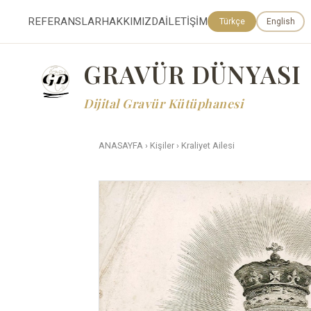
REFERANSLAR
HAKKIMIZDA
İLETİŞİM
Türkçe
English
GRAVÜR DÜNYASI
Dijital Gravür Kütüphanesi
ANASAYFA
›
Kişiler
›
Kraliyet Ailesi