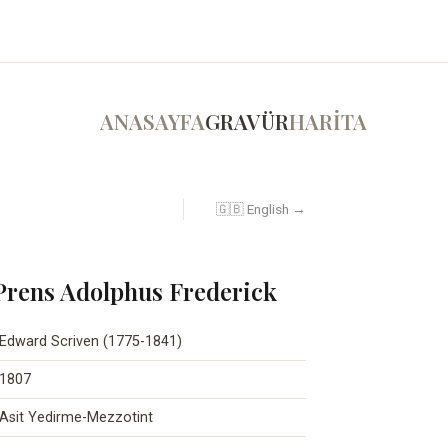
ANASAYFA
GRAVÜR
HARİTA
🇬🇧 English →
rens Adolphus Frederick
Edward Scriven (1775-1841)
1807
Asit Yedirme-Mezzotint