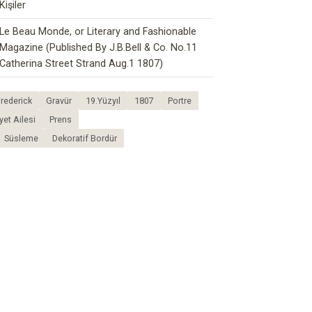
Kişiler
Le Beau Monde, or Literary and Fashionable
Magazine (Published By J.B.Bell & Co. No.11
Catherina Street Strand Aug.1 1807)
rederick
Gravür
19.Yüzyıl
1807
Portre
yet Ailesi
Prens
Süsleme
Dekoratif Bordür