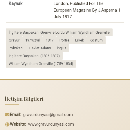
Kaynak
London, Published For The
European Magazine By J.Asperna 1
July 1817
İngiltere Başbakanı Grenville Lordu William Wyndham Grenville
Gravür
19.Yüzyıl
1817
Portre
Erkek
Kostüm
Politikacı
Devlet Adamı
İngiliz
İngiltere Başbakanı (1806-1807)
William Wyndham Grenville (1759-1834)
İletişim Bilgileri
Email:
gravurdunyasi@gmail.com
Website:
www.gravurdunyasi.com