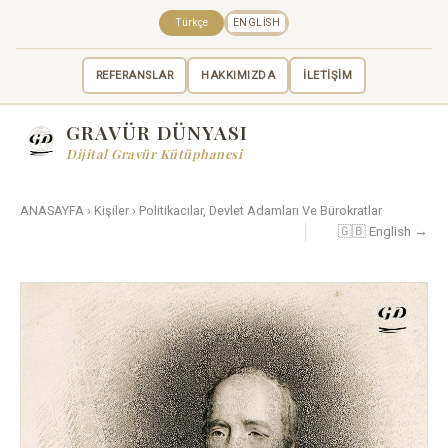
Türkçe
ENGLISH
REFERANSLAR
HAKKIMIZDA
İLETİŞİM
GRAVÜR DÜNYASI
Dijital Gravür Kütüphanesi
ANASAYFA
›
Kişiler
›
Politikacılar, Devlet Adamları Ve Bürokratlar
🇬🇧 English →