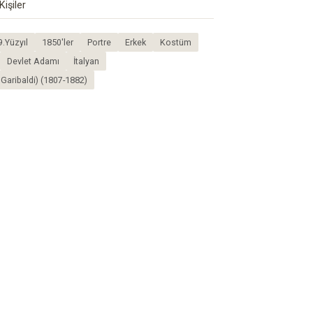
Kişiler
9.Yüzyıl
1850'ler
Portre
Erkek
Kostüm
Devlet Adamı
İtalyan
Garibaldi) (1807-1882)