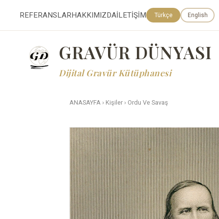
REFERANSLAR
HAKKIMIZDA
İLETİŞİM
Türkçe
English
GRAVÜR DÜNYASI
Dijital Gravür Kütüphanesi
ANASAYFA
›
Kişiler
›
Ordu Ve Savaş