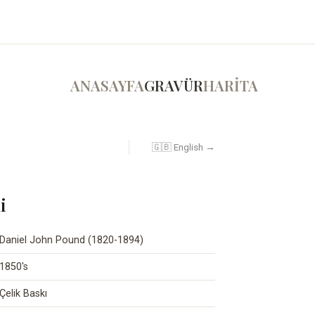
ANASAYFA
GRAVÜR
HARİTA
🇬🇧 English →
i
Daniel John Pound (1820-1894)
1850's
Çelik Baskı