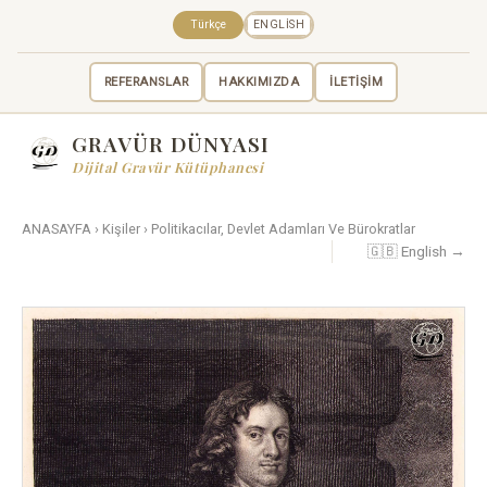
Türkçe
ENGLISH
REFERANSLAR
HAKKIMIZDA
İLETİŞİM
GRAVÜR DÜNYASI
Dijital Gravür Kütüphanesi
ANASAYFA
›
Kişiler
›
Politikacılar, Devlet Adamları Ve Bürokratlar
🇬🇧 English →