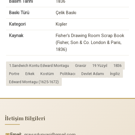
Basım Tarihi
1836
Baskı Türü
Çelik Baskı
Kategori
Kişiler
Kaynak
Fisher's Drawing Room Scrap Book
(Fisher, Son & Co. London & Paris,
1836)
1.Sandwich Kontu Edward Montagu
Gravür
19.Yüzyıl
1836
Portre
Erkek
Kostüm
Politikacı
Devlet Adamı
İngiliz
Edward Montagu (1625-1672)
İletişim Bilgileri
Email:
gravurdunyasi@gmail.com