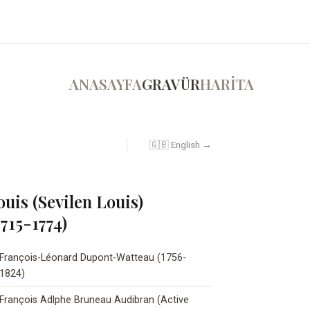
ANASAYFA
GRAVÜR
HARİTA
🇬🇧 English →
ouis (Sevilen Louis)
715-1774)
François-Léonard Dupont-Watteau (1756-
1824)
François Adlphe Bruneau Audibran (Active