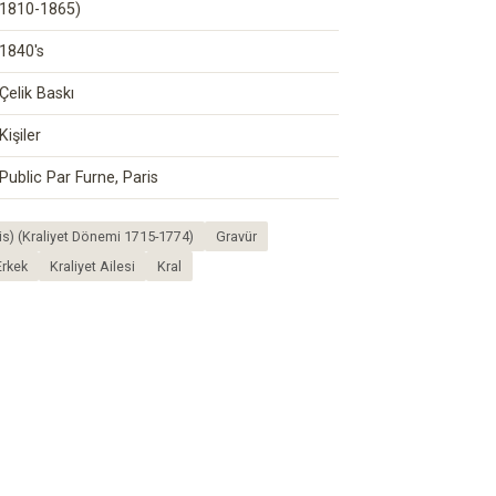
1810-1865)
1840's
Çelik Baskı
Kişiler
Public Par Furne, Paris
uis) (Kraliyet Dönemi 1715-1774)
Gravür
Erkek
Kraliyet Ailesi
Kral