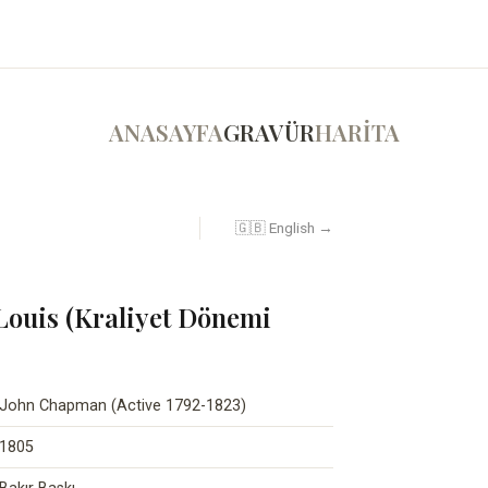
ANASAYFA
GRAVÜR
HARİTA
🇬🇧 English →
 Louis (Kraliyet Dönemi
John Chapman (Active 1792-1823)
1805