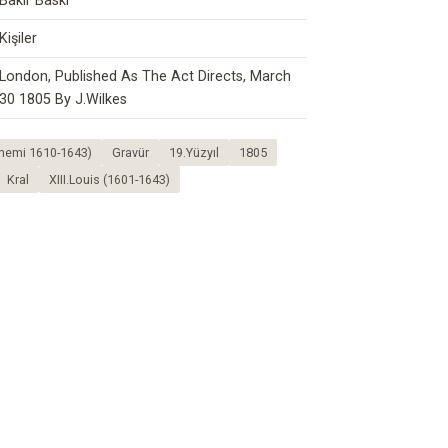
Bakır Baskı
Kişiler
London, Published As The Act Directs, March
30 1805 By J.Wilkes
Dönemi 1610-1643)
Gravür
19.Yüzyıl
1805
Kral
XIII.Louis (1601-1643)