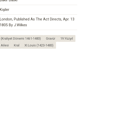
Bakır Baskı
Kişiler
London, Published As The Act Directs, Apr. 13
1805 By J.Wilkes
al) (Kraliyet Dönemi 1461-1483)
Gravür
19.Yüzyıl
 Ailesi
Kral
XI.Louis (1423-1483)