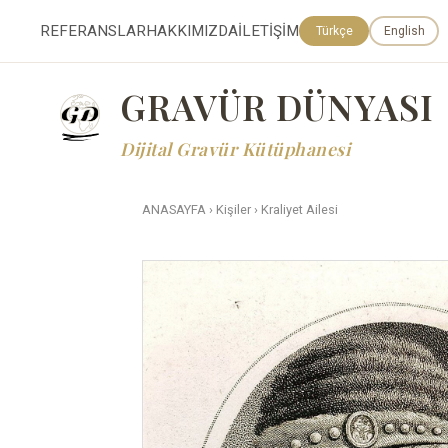
REFERANSLAR
HAKKIMIZDA
İLETİŞİM
Türkçe
English
GRAVÜR DÜNYASI
Dijital Gravür Kütüphanesi
ANASAYFA
›
Kişiler
›
Kraliyet Ailesi