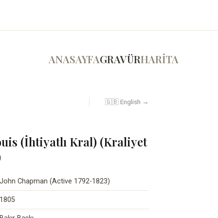
ANASAYFA
GRAVÜR
HARİTA
🇬🇧 English →
uis (İhtiyatlı Kral) (Kraliyet
)
John Chapman (Active 1792-1823)
1805