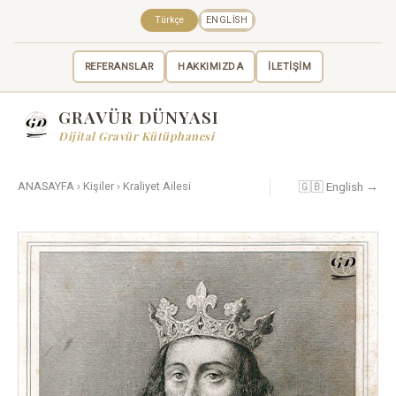
Türkçe
ENGLISH
REFERANSLAR
HAKKIMIZDA
İLETİŞİM
GRAVÜR DÜNYASI
Dijital Gravür Kütüphanesi
🇬🇧 English →
ANASAYFA
›
Kişiler
›
Kraliyet Ailesi